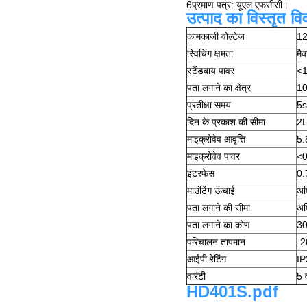
6प्रमाण पत्र: यूएल एफसीसी।
उत्पाद का विस्तृत व
कामकाजी वोल्टेज
1
स्विचिंग क्षमता
मै
स्टैंडबाय पावर
<
पता लगाने का क्षेत्र
1
प्रतीक्षा समय
5s
दिन के प्रकाश की सीमा
2L
माइक्रोवेव आवृत्ति
5
माइक्रोवेव पावर
<
इंटरफेस
0.
माउंटिंग ऊंचाई
अध
पता लगाने की सीमा
अध
पता लगाने का कोण
30
परिचालन तापमान
-
आईपी रेटिंग
IP
वारंटी
5 व
HD401S.pdf