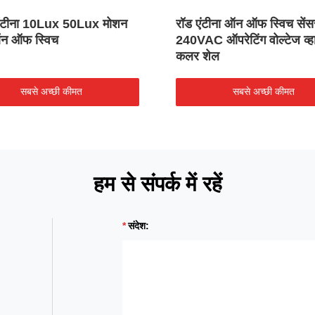
 एंटीना 10Lux 50Lux मोशन
रॉड एंटीना ऑन ऑफ स्विच सें
ऑन ऑफ स्विच
240VAC ऑपरेटिंग वोल्टेज व्ह
कलर शेल
सबसे अच्छी कीमत
सबसे अच्छी कीमत
हम से संपर्क में रहें
संदेश: