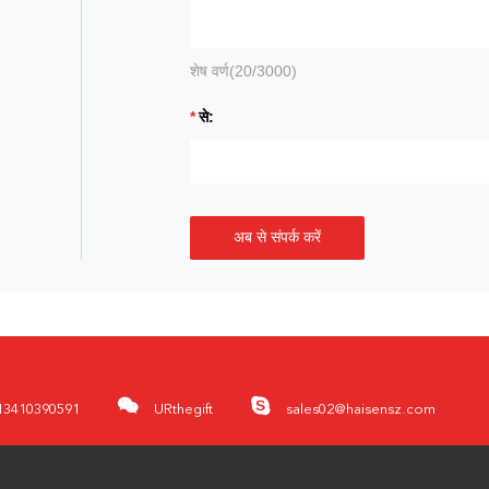
शेष वर्ण(
20
/3000)
से:
अब से संपर्क करें
13410390591
URthegift
sales02@haisensz.com