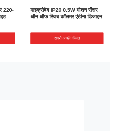
सर 220-
माइक्रोवेव IP20 0.5W मोशन सेंसर
लाइटि
ाइट
ऑन ऑफ स्विच कॉलमर एंटीना डिजाइन
ऑन ऑफ
सबसे अच्छी कीमत