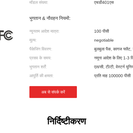
मॉडल संख्या:
एचडी401एस
भुगतान & नौवहन नियमों:
न्यूनतम आदेश मात्रा:
100 पीसी
मूल्य:
negotiable
पैकेजिंग विवरण:
बुलबुला पैक, कागज फ्लैट, ब
प्रसव के समय:
नमूना आदेश के लिए 1-3 द
भुगतान शर्तें:
एल/सी, टी/टी, वेस्टर्न यून
आपूर्ति की क्षमता:
प्रति माह 100000 पीसी
अब से संपर्क करें
निर्दिष्टीकरण