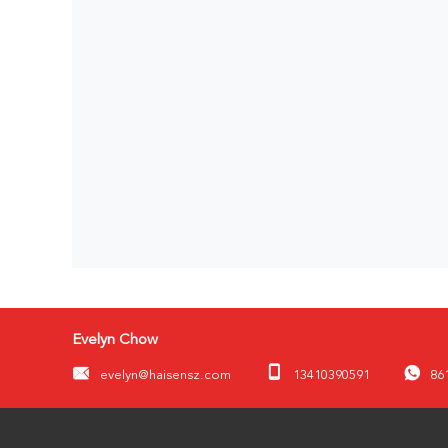
Evelyn Chow
evelyn@haisensz.com
13410390591
86