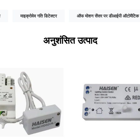
श
माइक्रोवेव गति डिटेक्टर
ऑफ मोशन सेंसर पर डीआईपी ऑटोमैटिक
अनुशंसित उत्पाद