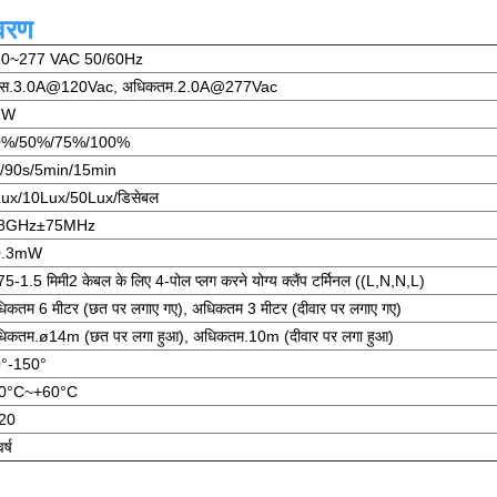
िवरण
20~277 VAC 50/60Hz
क्स.3.0A@120Vac, अधिकतम.2.0A@277Vac
1W
0%/50%/75%/100%
/90s/5min/15min
ux/10Lux/50Lux/डिसेबल
.8GHz±75MHz
0.3mW
75-1.5 मिमी2 केबल के लिए 4-पोल प्लग करने योग्य क्लैंप टर्मिनल ((L,N,N,L)
िकतम 6 मीटर (छत पर लगाए गए), अधिकतम 3 मीटर (दीवार पर लगाए गए)
िकतम.ø14m (छत पर लगा हुआ), अधिकतम.10m (दीवार पर लगा हुआ)
°-150°
20°C~+60°C
20
र्ष