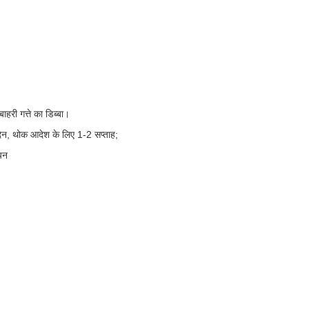
ाहरी गत्ते का डिब्बा।
िन, थोक आदेश के लिए 1-2 सप्ताह;
ियन