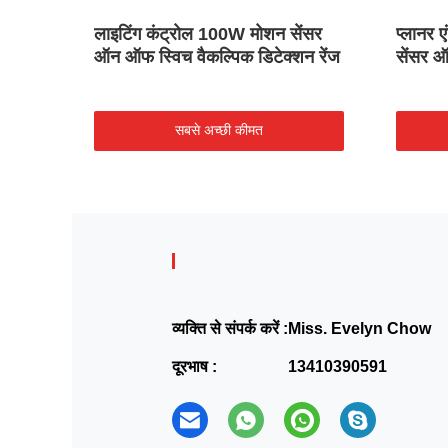
ंसर
लाइटिंग कंट्रोल 100W मोशन सेंसर
प्लानर
िजाइन
ऑन ऑफ स्विच वैकल्पिक डिटेक्शन रेंज
सेंसर 
सबसे अच्छी कीमत
व्यक्ति से संपर्क करें :
Miss. Evelyn Chow
दूरभाष :
13410390591