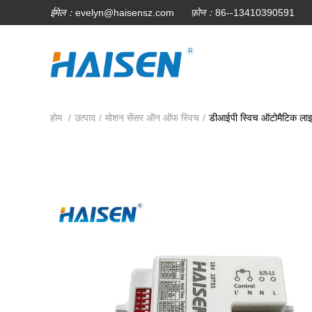
ईमेल：
evelyn@haisensz.com
फ़ोन：
86--13410390591
होम
/
उत्पाद
/
मोशन सेंसर ऑन ऑफ स्विच
/
डीआईपी स्विच ऑटोमैटिक लाइ