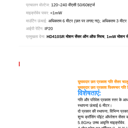
प्रचालन वोल्टेज:
120~240 वीएसी 50/60हर्ट्ज
माइक्रोवेव पावर:
<1mW
माउंटिंग ऊंचाई:
अधिकतम 6 मीटर (छत पर लगाए गए); अधिकतम 3 मीटर (
आईपी रेटिंग:
IP20
,
प्रमुखता देना:
HD410SR मोशन सेंसर ऑन ऑफ स्विच
1mW मोशन से
घुमावदार छत प्रकाश गति सेंसर चाल
घुमावदार छत प्रकाश फिक्स्चर गति
विशेषताएं:
गति और परिवेश प्रकाश स्तर के आध
स्थापना ऊंचाई 6 मीटर।
दो प्रकार की स्थापना, विभिन्न प्रक
शून्य क्रॉसिंग पॉइंट ऑपरेशन सेंसर 
5.8GHz उच्च आवृत्ति माइक्रोवेव.