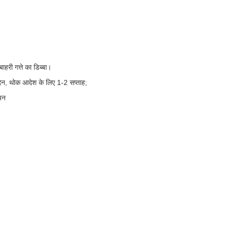
ाहरी गत्ते का डिब्बा।
िन, थोक आदेश के लिए 1-2 सप्ताह;
ियन