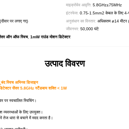
माइक्रोवेव आवृत्ति:
5.8GHz±75MHz
इंटरफेस:
0.75-1.5mm2 केबल के लिए 4-पोल 
दीवार पर लगाए गए)
अनुसंधान का विस्तार:
अधिकतम ø14 मीटर (छ
जीवनभर:
50,000 घंटे
,
ंसर ऑन ऑफ स्विच
1mW राउंड मोशन डिटेक्टर
उत्पाद विवरण
ू बंद स्विच अभिनव डिजाइन
 डिटेक्टर सेंसर 5.8GHz स्टैंडबाय शक्ति < 1W
ार पर स्वचालित स्विचिंग।
ाश व्यवस्थाओं के लिए उपयुक्त।
को तेज धारा से बचाने में मदद करता है।