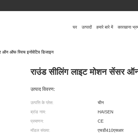
घर
उत्पादों
हमारे बारे में
कारखाना भ्र
ंसर ऑन ऑफ स्विच इनोवेटिव डिजाइन
राउंड सीलिंग लाइट मोशन सेंसर ऑ
उत्पाद विवरण:
उत्पत्ति के प्लेस:
चीन
ब्रांड नाम:
HAISEN
प्रमाणन:
CE
मॉडल संख्या:
एचडी410एसआर