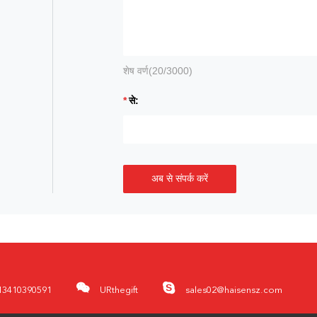
शेष वर्ण(
20
/3000)
से:
अब से संपर्क करें
13410390591
URthegift
sales02@haisensz.com