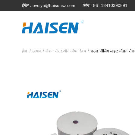
ईमेल：
evelyn@haisensz.com
फ़ोन：
86--13410390591
होम
/
उत्पाद
/
मोशन सेंसर ऑन ऑफ स्विच
/
राउंड सीलिंग लाइट मोशन से