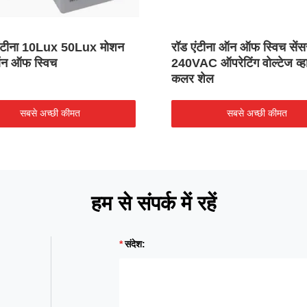
 एंटीना 10Lux 50Lux मोशन
रॉड एंटीना ऑन ऑफ स्विच सें
ऑन ऑफ स्विच
240VAC ऑपरेटिंग वोल्टेज व्ह
कलर शेल
सबसे अच्छी कीमत
सबसे अच्छी कीमत
हम से संपर्क में रहें
संदेश: