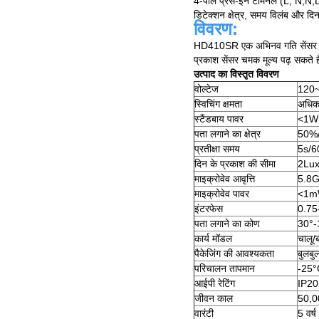
4-पोल प्रेस-इन टर्मिनल (L, N,N
डिटेक्शन क्षेत्र, समय विलंब और द
विवरण:
HD410SR एक अभिनव गति सेंसर है, गत
प्रकाश सेंसर चमक मूल्य पढ़ सकते है
उत्पाद का विस्तृत विवरण
वोल्टेज
120
स्विचिंग क्षमता
अधिक
स्टैंडबाय पावर
<1W
पता लगाने का क्षेत्र
50%
प्रतीक्षा समय
5s/6
दिन के प्रकाश की सीमा
2Lux
माइक्रोवेव आवृत्ति
5.8
माइक्रोवेव पावर
<1
इंटरफेस
0.75-
पता लगाने का कोण
30°-
कार्य मॉडल
चालू/ब
पैकेजिंग की आवश्यकता
बुलबु
परिचालन तापमान
-25
आईपी रेटिंग
IP20
जीवन काल
50,00
वारंटी
5 वर्ष