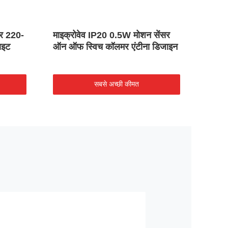
सर 220-
माइक्रोवेव IP20 0.5W मोशन सेंसर
लाइटि
ाइट
ऑन ऑफ स्विच कॉलमर एंटीना डिजाइन
ऑन ऑफ
सबसे अच्छी कीमत