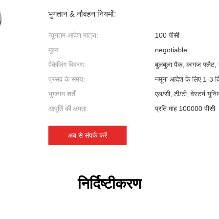
भुगतान & नौवहन नियमों:
न्यूनतम आदेश मात्रा:
100 पीसी
मूल्य:
negotiable
पैकेजिंग विवरण:
बुलबुला पैक, कागज फ्लैट, ब
प्रसव के समय:
नमूना आदेश के लिए 1-3 द
भुगतान शर्तें:
एल/सी, टी/टी, वेस्टर्न यून
आपूर्ति की क्षमता:
प्रति माह 100000 पीसी
अब से संपर्क करें
निर्दिष्टीकरण