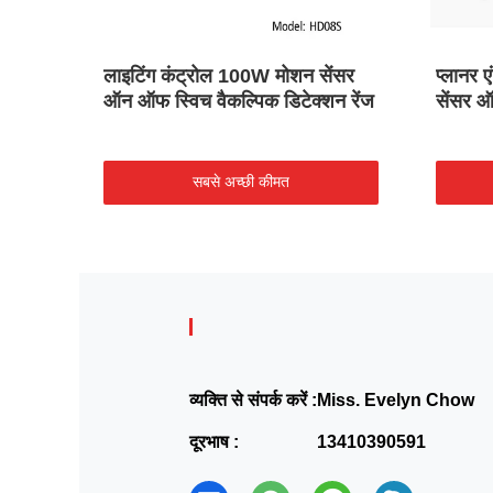
ंसर
लाइटिंग कंट्रोल 100W मोशन सेंसर
प्लानर
िजाइन
ऑन ऑफ स्विच वैकल्पिक डिटेक्शन रेंज
सेंसर 
सबसे अच्छी कीमत
व्यक्ति से संपर्क करें :
Miss. Evelyn Chow
दूरभाष :
13410390591