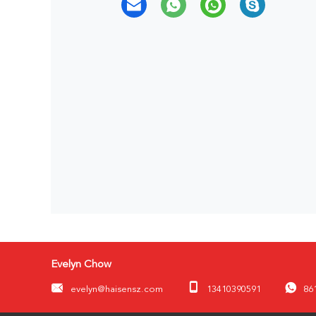
Evelyn Chow
evelyn@haisensz.com
13410390591
86