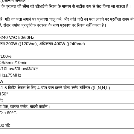
,L′),आसान असेंबली।
िन के प्रकाश की सीमा को डीआईपी स्विच के माध्यम से सटीक रूप से सेट किया जा सकता है।
ि का पता लगाने पर प्रकाश चालू करें, और कोई गति का पता लगाने पर प्रतीक्षा समय बंद करे
ं, सेंसर पर्याप्त प्राकृतिक प्रकाश के साथ प्रकाश पर स्विच नहीं करता है।
~240 VAC 50/60Hz
तम:200W ((120Vac), अधिकतम:400W ((240Vac)
/100%
0S/5min/10min
/10Lux/50Lux/डिसेबल
GHz±75MHz
mW
1.5 मिमी2 केबल के लिए 4-पोल प्लग करने योग्य क्लैंप टर्मिनल ((L,N,N,L)
150°
ंद
ला पैक, कागज फ्लैट, बाहरी कार्टन।
°C~+60°C
0 घंटे