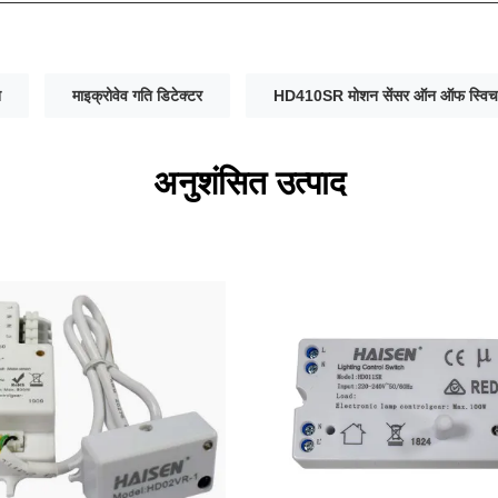
श
माइक्रोवेव गति डिटेक्टर
HD410SR मोशन सेंसर ऑन ऑफ स्विच
अनुशंसित उत्पाद