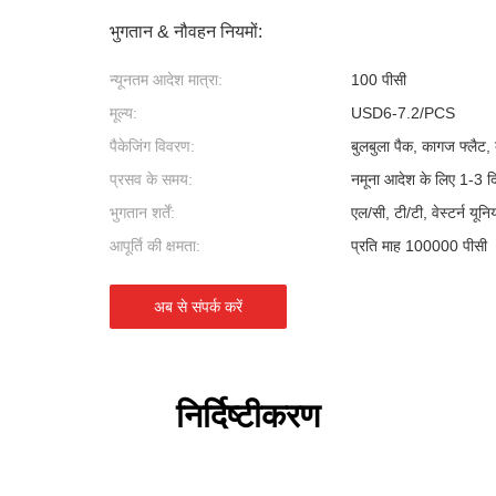
भुगतान & नौवहन नियमों:
न्यूनतम आदेश मात्रा:
100 पीसी
मूल्य:
USD6-7.2/PCS
पैकेजिंग विवरण:
बुलबुला पैक, कागज फ्लैट, ब
प्रसव के समय:
नमूना आदेश के लिए 1-3 द
भुगतान शर्तें:
एल/सी, टी/टी, वेस्टर्न यून
आपूर्ति की क्षमता:
प्रति माह 100000 पीसी
अब से संपर्क करें
निर्दिष्टीकरण