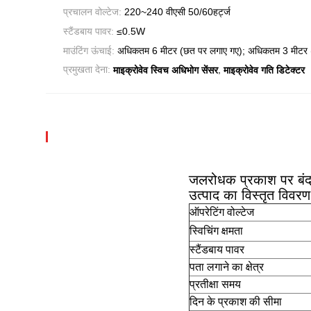
प्रचालन वोल्टेज:
220~240 वीएसी 50/60हर्ट्ज
स्टैंडबाय पावर:
≤0.5W
माउंटिंग ऊंचाई:
अधिकतम 6 मीटर (छत पर लगाए गए); अधिकतम 3 मीटर (
,
प्रमुखता देना:
माइक्रोवेव स्विच अधिभोग सेंसर
माइक्रोवेव गति डिटेक्टर
जलरोधक प्रकाश पर बंद स
उत्पाद का विस्तृत विवरण
ऑपरेटिंग वोल्टेज
स्विचिंग क्षमता
स्टैंडबाय पावर
पता लगाने का क्षेत्र
प्रतीक्षा समय
दिन के प्रकाश की सीमा