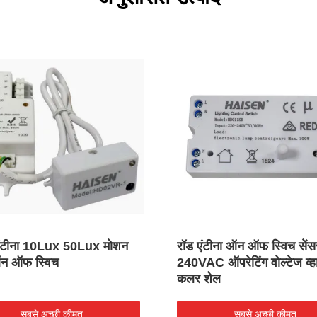
 एंटीना 10Lux 50Lux मोशन
रॉड एंटीना ऑन ऑफ स्विच सें
ऑन ऑफ स्विच
240VAC ऑपरेटिंग वोल्टेज व्ह
कलर शेल
सबसे अच्छी कीमत
सबसे अच्छी कीमत