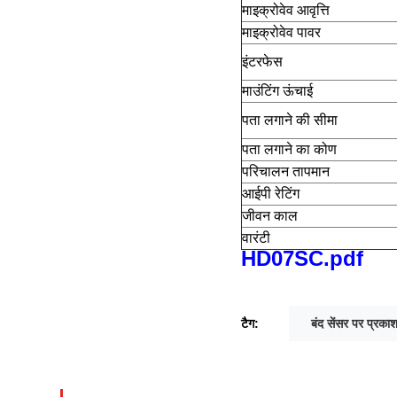
माइक्रोवेव आवृत्ति
माइक्रोवेव पावर
इंटरफेस
माउंटिंग ऊंचाई
पता लगाने की सीमा
पता लगाने का कोण
परिचालन तापमान
आईपी रेटिंग
जीवन काल
वारंटी
HD07SC.pdf
टैग:
बंद सेंसर पर प्रका