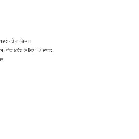
ाहरी गत्ते का डिब्बा।
िन, थोक आदेश के लिए 1-2 सप्ताह;
ियन