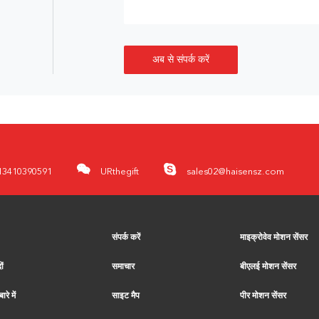
अब से संपर्क करें
13410390591
URthegift
sales02@haisensz.com
संपर्क करें
माइक्रोवेव मोशन सेंसर
ों
समाचार
बीएलई मोशन सेंसर
ारे में
साइट मैप
पीर मोशन सेंसर