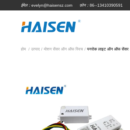
ईमेल：
evelyn@haisensz.com
फ़ोन：
86--13410390591
होम
/
उत्पाद
/
मोशन सेंसर ऑन ऑफ स्विच
/
पनरोक लाइट ऑन ऑफ सेंसर 5