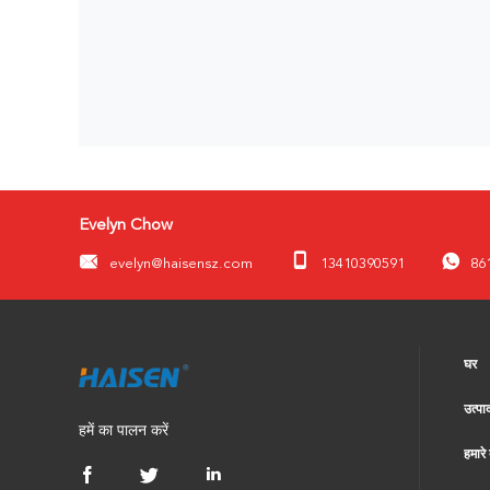
Evelyn Chow
evelyn@haisensz.com
13410390591
86
घर
उत्पाद
हमें का पालन करें
हमारे ब