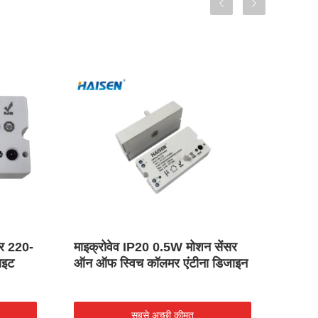
सर 220-
माइक्रोवेव IP20 0.5W मोशन सेंसर
लाइटि
ाइट
ऑन ऑफ स्विच कॉलमर एंटीना डिजाइन
ऑन ऑफ
सबसे अच्छी कीमत