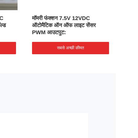
DC
मॉमरी फंक्शन 7.5V 12VDC
डीसी 
ॉल्ड
ऑटोमैटिक ऑन ऑफ लाइट सेंसर
कंट्रो
PWM आउटपुट:
आकार
सबसे अच्छी कीमत