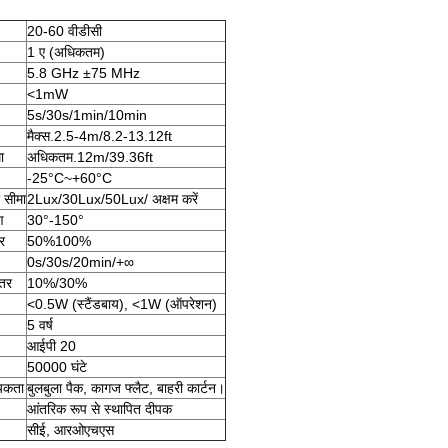
20-60 वीडीसी
1 ए (अधिकतम)
5.8 GHz ±75 MHz
<1mW
5s/30s/1min/10min
मैक्स.2.5-4m/8.2-13.12ft
ा
अधिकतम.12m/39.36ft
-25°C~+60°C
 सीमा
2Lux/30Lux/50Lux/ अक्षम करें
ण
30°-150°
्र
50%100%
0s/30s/20min/+∞
्तर
10%/30%
<0.5W (स्टैंडबाय), <1W (ऑपरेशन)
5 वर्ष
आईपी 20
50000 घंटे
्यकता
बुलबुला पैक, कागज फ्लैट, बाहरी कार्टन।
आंतरिक रूप से स्थापित दीपक
सीई, आरओएचएस