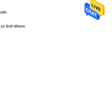
6फीट
 60 डिग्री सेल्सियस