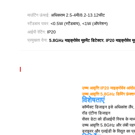
माउंटिंग ऊंचाई:
अधिकतम 2.5-4मी/8.2-13.12फीट
स्टैंडबाय पावर:
<0.5W (स्टैंडबाय), <1W (ऑपरेशन)
आईपी रेटिंग:
IP20
,
प्रमुखता देना:
5.8GHz माइक्रोवेव मूवमेंट डिटेक्टर
IP20 माइक्रोवेव मूव
उच्च आवृत्ति IP20 माइक्रोवेव आंदोल
उच्च आवृत्ति 5.8GHz डिमिंग फ़ंक्
विशेषताएं
कॉम्पैक्ट डिजाइन इसे अधिकांश लैंप
रॉड एंटीना डिजाइन
सेंसर डेटा को डीआईपी स्विच के मा
उच्च आवृत्ति 5.8GHz और लंबी प
ड्राइवर और एलईडी के विद्युत का प्र