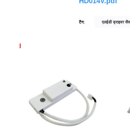
HD014V.pdf
टैग:
एलईडी ड्राइवर सें