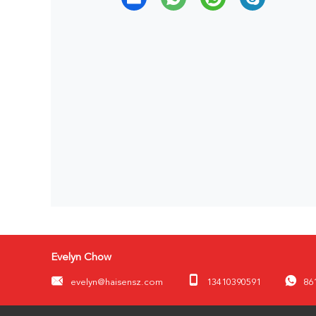
Evelyn Chow
evelyn@haisensz.com
13410390591
86