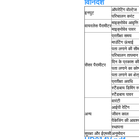
विनिर्देश
ऑपरेटिंग वोल्टेज
इनपुट
परिचालन करंट
माइक्रोवेव आवृत्ति
वायरलेस पैरामीटर
माइक्रोवेव पावर
प्रतीक्षा समय
माउंटिंग ऊंचाई
पता लगाने की सीम
परिचालन तापमान
दिन के प्रकाश की
सेंसर पैरामीटर
पता लगाने का को
पता लगाने का क्षेत
प्रतीक्षा अवधि
स्टैंडबाय डिमिंग स
स्टैंडबाय पावर
वारंटी
आईपी रेटिंग
अन्य
जीवन काल
पैकेजिंग की आवश
स्थापना
सुरक्षा और ईएमसी
अनुमोदन