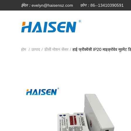
ईमेल：
evelyn@haisensz.com
फ़ोन：
86--13410390591
होम
/
उत्पाद
/
डीसी मोशन सेंसर
/
हाई फ्रीक्वेंसी IP20 माइक्रोवेव मूवमेंट 