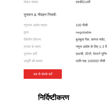
मॉडल संख्या:
एचडी014वी
भुगतान & नौवहन नियमों:
न्यूनतम आदेश मात्रा:
100 पीसी
मूल्य:
negotiable
पैकेजिंग विवरण:
बुलबुला पैक, कागज फ्लैट, ब
प्रसव के समय:
नमूना आदेश के लिए 1-3 द
भुगतान शर्तें:
एल/सी, टी/टी, वेस्टर्न यून
आपूर्ति की क्षमता:
प्रति माह 100000 पीसी
अब से संपर्क करें
निर्दिष्टीकरण