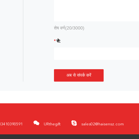
शेष वर्ण(
20
/3000)
से:
अब से संपर्क करें
13410390591
URthegift
sales02@haisensz.com