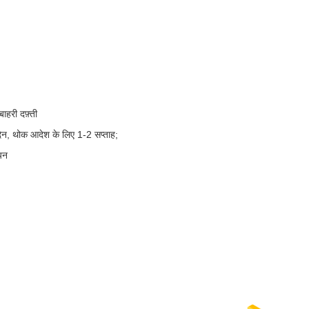
ाहरी दफ़्ती
िन, थोक आदेश के लिए 1-2 सप्ताह;
ियन