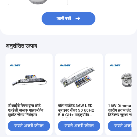
जारी रखें
अनुशंसित उत्पाद
डीआईपी स्विच द्वारा छोटे
वॉल माउंटेड 36W LED
16W Dimmable द्
एलईडी चालक माइक्रोवेव
ड्राइवर सेंसर 50 60Hz
स्तरीय छत माउंट मो
मूवमेंट सेंसर नियंत्रण
5.8 GHz माइक्रोवेव
डिटेक्टर सुरक्षा संच
फ्रीक्वेंसी
सबसे अच्छी कीमत
सबसे अच्छी कीमत
सबसे अच्छी 